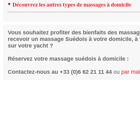
•
Découvrez les autres types de massages à domicile
Vous souhaitez profiter des bienfaits des massa
recevoir un massage Suédois à votre domicile, à 
sur votre yacht ?
Réservez votre massage suédois à domicile :
Contactez-nous au +33 (0)6 62 21 11 44
ou
par mai