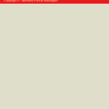
Copyright © - Bertrand Poncet Massages