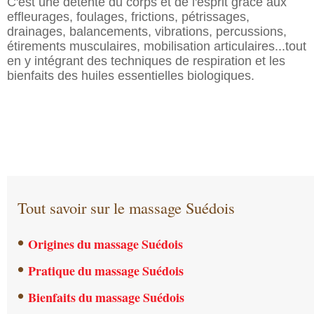
C'est une détente du corps et de l'esprit grâce aux
effleurages, foulages, frictions, pétrissages,
drainages, balancements, vibrations, percussions,
étirements musculaires, mobilisation articulaires...tout
en y intégrant des techniques de respiration et les
bienfaits des huiles essentielles biologiques.
Tout savoir sur le massage Suédois
•
Origines du massage Suédois
•
Pratique du massage Suédois
•
Bienfaits du massage Suédois